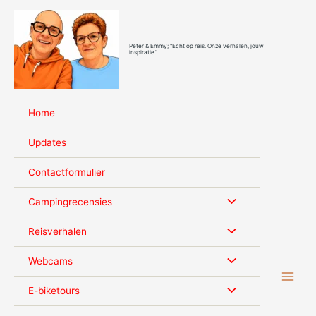
Ga
naar
de
Peter & Emmy; "Echt op reis. Onze verhalen, jouw
inhoud
inspiratie."
Home
Updates
Contactformulier
Campingrecensies
Reisverhalen
Webcams
E-biketours