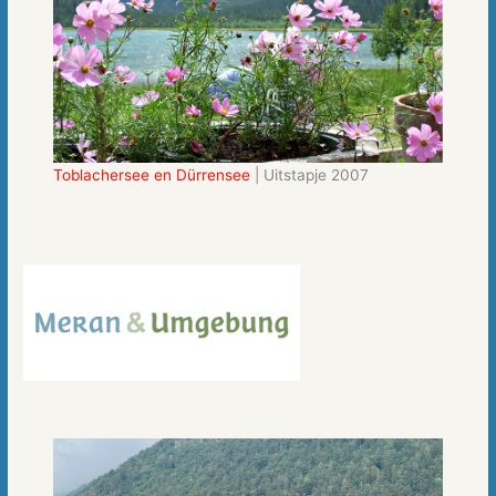
Toblachersee en Dürrensee
| Uitstapje 2007