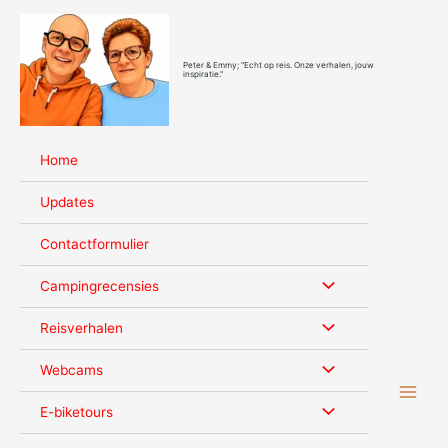
Ga
naar
de
Peter & Emmy; "Echt op reis. Onze verhalen, jouw
inhoud
inspiratie."
Home
Updates
Contactformulier
Campingrecensies
Reisverhalen
Webcams
E-biketours