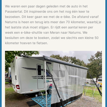
We waren een paar dagen geleden met de auto in het
Passeiertal. Dit inspireerde ons om het nog één keer te
bezoeken. Dit keer gaan we met de e-bike. De afstand vanaf
Naturns is heen en terug iets meer dan 70 kilometer, waarbij je
het laatste stuk moet stijgen. Er rijdt een aantal keren per
week een e-bike-shuttle van Meran naar Naturns. We
besluiten om deze te boeken, zodat we slechts een kleine 50
kilometer hoeven te fietsen.