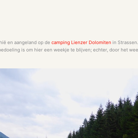
nthië en aangeland op de
camping Lienzer Dolomiten
in Strassen.
 bedoeling is om hier een weekje te blijven; echter, door het w