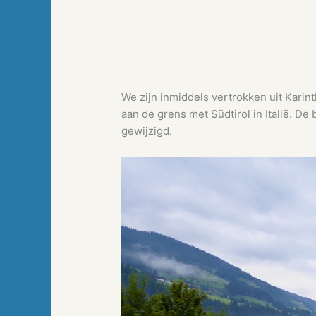
We zijn inmiddels vertrokken uit Kari
aan de grens met Südtirol in Italië. De
gewijzigd.