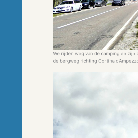
We rijden weg van de camping en zijn b
de bergweg richting Cortina d’Ampezz