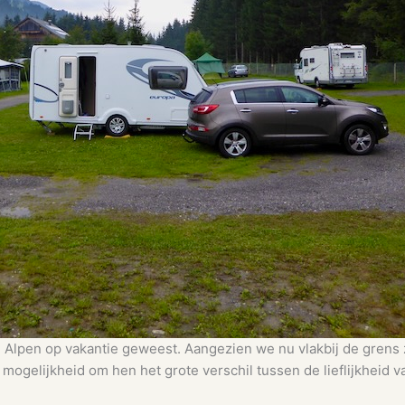
 de Alpen op vakantie geweest. Aangezien we nu vlakbij de grens
 mogelijkheid om hen het grote verschil tussen de lieflijkheid 