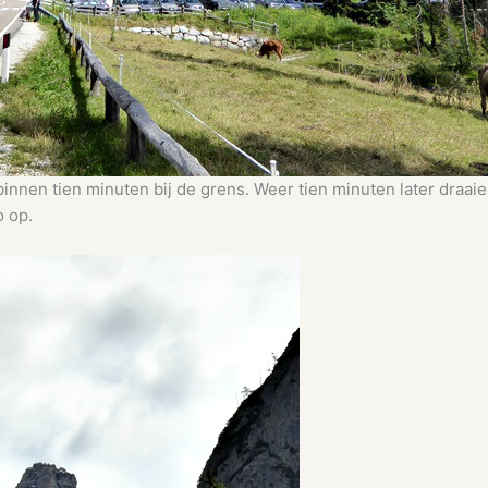
innen tien minuten bij de grens. Weer tien minuten later draaie
o op.