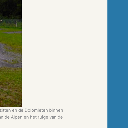
 zitten en de Dolomieten binnen
van de Alpen en het ruige van de