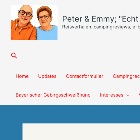
Ga
naar
Peter & Emmy; "Echt o
de
inhoud
Reisverhalen, campingreviews, e-
Zoeken
Home
Updates
Contactformulier
Campingrec
Bayerischer Gebirgsschweißhund
Interesses