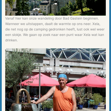
Vanaf hier kan onze wandeling door Bad Gastein beginnen.
Wanneer we uitstappen, daalt de warmte op ons neer. Xela,
die net nog op de camping gedronken heeft, lust ook wel weer
een slokje. We gaan op zoek naar een punt waar Xela wat kan
drinken.