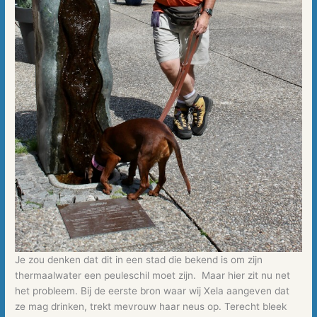
Je zou denken dat dit in een stad die bekend is om zijn
thermaalwater een peuleschil moet zijn. Maar hier zit nu net
het probleem. Bij de eerste bron waar wij Xela aangeven dat
ze mag drinken, trekt mevrouw haar neus op. Terecht bleek