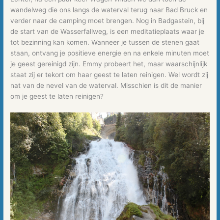
wandelweg die ons langs de waterval terug naar Bad Bruck en
verder naar de camping moet brengen. Nog in Badgastein, bij
de start van de Wasserfallweg, is een meditatieplaats waar je
tot bezinning kan komen. Wanneer je tussen de stenen gaat
staan, ontvang je positieve energie en na enkele minuten moet
je geest gereinigd zijn. Emmy probeert het, maar waarschijnlijk
staat zij er tekort om haar geest te laten reinigen. Wel wordt zij
nat van de nevel van de waterval. Misschien is dit de manier
om je geest te laten reinigen?