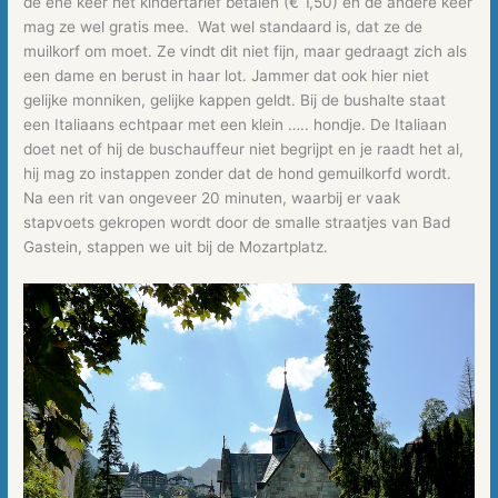
de ene keer het kindertarief betalen (€ 1,50) en de andere keer
mag ze wel gratis mee. Wat wel standaard is, dat ze de
muilkorf om moet. Ze vindt dit niet fijn, maar gedraagt zich als
een dame en berust in haar lot. Jammer dat ook hier niet
gelijke monniken, gelijke kappen geldt. Bij de bushalte staat
een Italiaans echtpaar met een klein ….. hondje. De Italiaan
doet net of hij de buschauffeur niet begrijpt en je raadt het al,
hij mag zo instappen zonder dat de hond gemuilkorfd wordt.
Na een rit van ongeveer 20 minuten, waarbij er vaak
stapvoets gekropen wordt door de smalle straatjes van Bad
Gastein, stappen we uit bij de Mozartplatz.