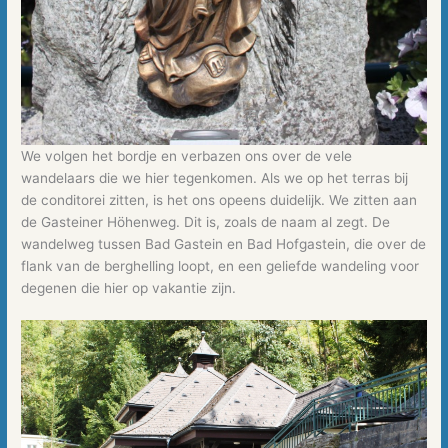
We volgen het bordje en verbazen ons over de vele
wandelaars die we hier tegenkomen. Als we op het terras bij
de conditorei zitten, is het ons opeens duidelijk. We zitten aan
de Gasteiner Höhenweg. Dit is, zoals de naam al zegt. De
wandelweg tussen Bad Gastein en Bad Hofgastein, die over de
flank van de berghelling loopt, en een geliefde wandeling voor
degenen die hier op vakantie zijn.