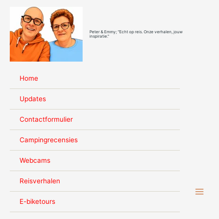
Ga
naar
de
Peter & Emmy; "Echt op reis. Onze verhalen, jouw
inhoud
inspiratie."
Home
Updates
Contactformulier
Campingrecensies
Webcams
Reisverhalen
E-biketours