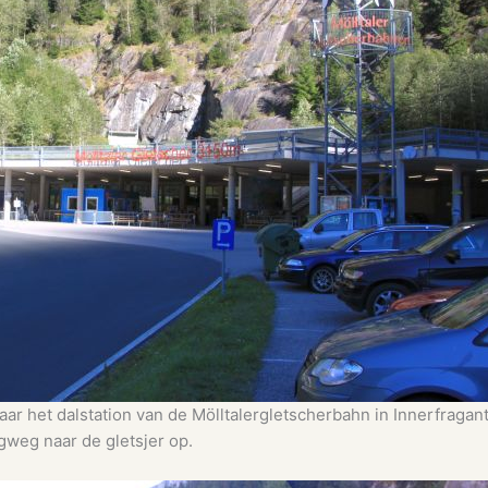
aar het dalstation van de Mölltalergletscherbahn in Innerfragant
gweg naar de gletsjer op.