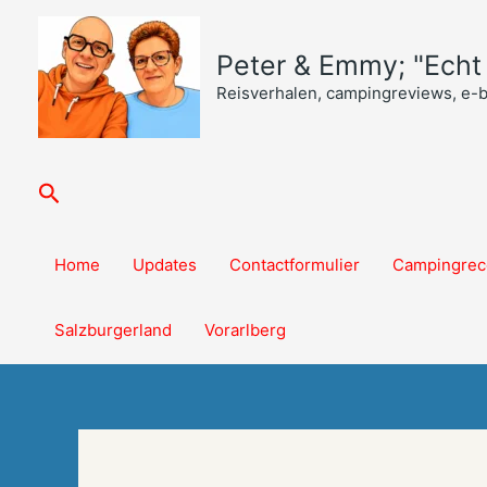
Ga
naar
Peter & Emmy; "Echt o
de
inhoud
Reisverhalen, campingreviews, e-
Zoeken
Home
Updates
Contactformulier
Campingrec
Salzburgerland
Vorarlberg