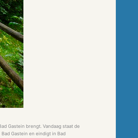
Bad Gastein brengt. Vandaag staat de
Bad Gastein en eindigt in Bad