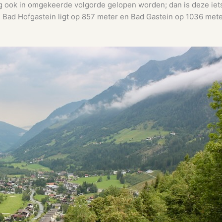
ng ook in omgekeerde volgorde gelopen worden; dan is deze iets
. Bad Hofgastein ligt op 857 meter en Bad Gastein op 1036 meter