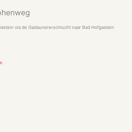
höhenweg
stein via de Gadaunererschlucht naar Bad Hofgastein
in