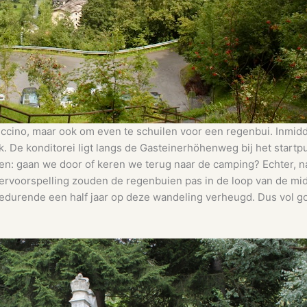
uccino, maar ook om even te schuilen voor een regenbui. Inmi
De konditorei ligt langs de Gasteinerhöhenweg bij het startpun
en: gaan we door of keren we terug naar de camping? Echter, na
ervoorspelling zouden de regenbuien pas in de loop van de m
l gedurende een half jaar op deze wandeling verheugd. Dus vol 