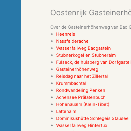
Oostenrijk Gasteiner
Over de Gasteinerhöhenweg van Bad Ga
Heenreis
Nassfelderache
Wasserfallweg Badgastein
Stubnerkogel en Stubneralm
Fulseck, de huisberg van Dorfgaste
Gasteinerhöhenweg
Reisdag naar het Zillertal
Krummbachtal
Rondwandeling Penken
Achensee Prälatenbuch
Hohenaualm (Klein-Tibet)
Lattenalm
Dominikushütte Schlegeis Stausee
Wasserfallweg Hintertux