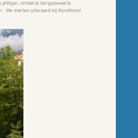
 pittiger, omdat je bergopwaarts
. We starten uiteraard bij Konditorei