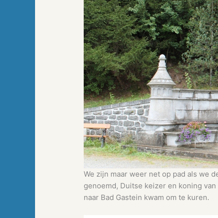
We zijn maar weer net op pad als we d
genoemd, Duitse keizer en koning van de
naar Bad Gastein kwam om te kuren.