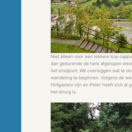
Niet alleen voor een lekkere kop capp
dan gedurende de hele afgelopen week. 
het eindpunt. We overleggen wat te do
wandeling te beginnen. Volgens de we
Hofgastein zijn en Peter heeft zich a
het droog is.