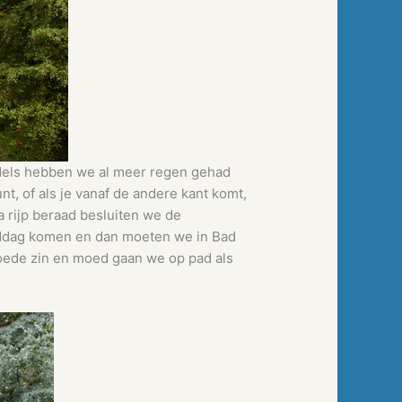
ddels hebben we al meer regen gehad
t, of als je vanaf de andere kant komt,
 rijp beraad besluiten we de
iddag komen en dan moeten we in Bad
goede zin en moed gaan we op pad als