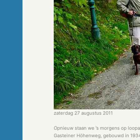
zaterdag 27 augustus 2011
Opnieuw staan we ’s morgens op loopaf
Gasteiner Höhenweg, gebouwd in 1934,