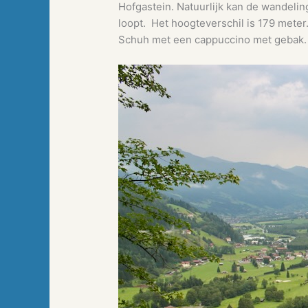
Hofgastein. Natuurlijk kan de wandeli
loopt. Het hoogteverschil is 179 meter
Schuh met een cappuccino met gebak.