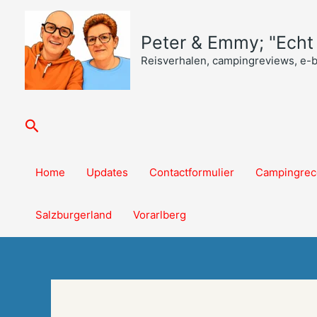
Ga
naar
Peter & Emmy; "Echt o
de
inhoud
Reisverhalen, campingreviews, e-
Zoeken
Home
Updates
Contactformulier
Campingrec
Salzburgerland
Vorarlberg