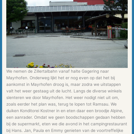
We nemen de Zillertalbahn vanaf halte Gagering naar
Mayrhofen. Onderweg lijkt het er nog even op dat het bij
aankomst in Mayrhofen droog is, maar zodra we uitstappen
valt het weer gestaag uit de lucht. Langs de diverse winkels
slenteren we door Mayrhofen. Het weer nodigt niet uit om,
zoals eerder het plan was, terug te lopen tot Ramsau. We
duiken Konditorei Kostner in en eten daar een broodje Alpine,
een aanrader. Omdat we geen boodschappen gedaan hebben
bij de supermarkt, eten we die avond in het campingrestaurant
bij Hans. Jan, Paula en Emmy genieten van de voortreffelijke