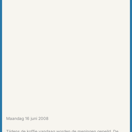
Maandag 16 juni 2008
Tijdens de koffie vandaag worden de meningen gepeild. De