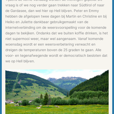
vraag is of we nog verder gaan trekken naar Südtirol of naar
de Gardasee, dan wel hier op Hell blijven. Peter en Emmy
hebben de afgelopen twee dagen bij Martin en Christine en bij
Heiko en Juliette dankbaar gebruikgemaakt van de
internetverbinding om de weersvoorspelling voor de komende
dagen te bekijken. Ondanks dat we buiten koffie drinken, is het
niet supermooi weer, maar wel aangenaam. Vanaf komende
woensdag wordt er een weersverbetering verwacht en
dreigen de temperaturen boven de 25 graden te gaan. Alle
voor- en tegenafwegende wordt er democratisch besloten dat
we op Hell blijven.