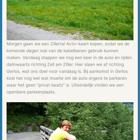
Morgen gaan we een Zillertal Activ-kaart kopen, zodat we de
komende dagen ook van de kabelbanen gebruik kunnen
maken. Vandaag stappen we nog een keer in de auto en rijden
dalinwaarts richting Zell am Ziller. Hier slaan we af richting
Gerlos, wat ons doel voor vandaag is. Bij aankomst in Gerlos
kost het nog wel wat moeite om de auto ergens te parkeren
waar het geen “privat besitz” is. Uiteindelijk vinden we een
openbare parkeerplaats.