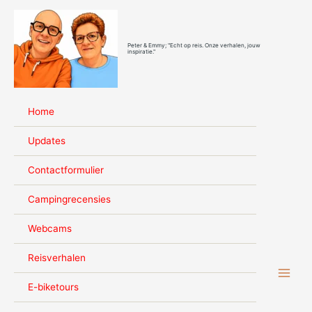
Ga
naar
de
Peter & Emmy; "Echt op reis. Onze verhalen, jouw
inhoud
inspiratie."
Home
Updates
Contactformulier
Campingrecensies
Webcams
Reisverhalen
E-biketours