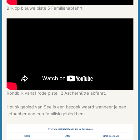
Blik op blauwe piste 5 Familienabfahrt
Rondblik vanaf rode piste 12 Ascherhütte abfahrt.
Het skigebied van See is een bezoek waard wanneer je een
liefhebber van een familiskigebied bent.