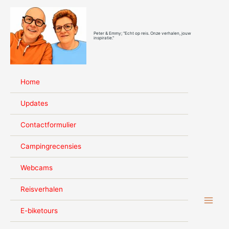
Ga
naar
de
Peter & Emmy; "Echt op reis. Onze verhalen, jouw
inhoud
inspiratie."
Home
Updates
Contactformulier
Campingrecensies
Webcams
Reisverhalen
E-biketours