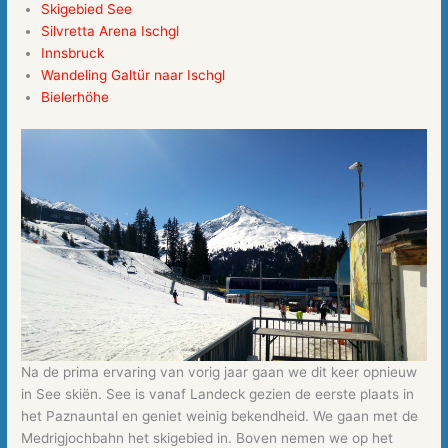
Skigebied See
Silvretta Arena Ischgl
Innsbruck
Wandeling Galtür naar Ischgl
Bielerhöhe
Na de prima ervaring van vorig jaar gaan we dit keer opnieuw
in See skiën. See is vanaf Landeck gezien de eerste plaats in
het Paznauntal en geniet weinig bekendheid. We gaan met de
Medrigjochbahn het skigebied in. Boven nemen we op het