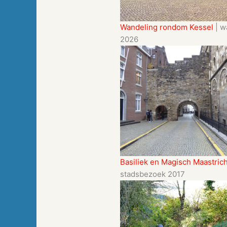
Wandeling rondom Kessel
| w
2026
Basiliek en Magisch Maastrich
stadsbezoek 2017