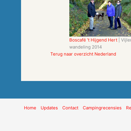
Boscafé ’t Hijgend Hert
| Vijle
wandeling 2014
Terug naar overzicht Nederland
Home
Updates
Contact
Campingrecensies
Re