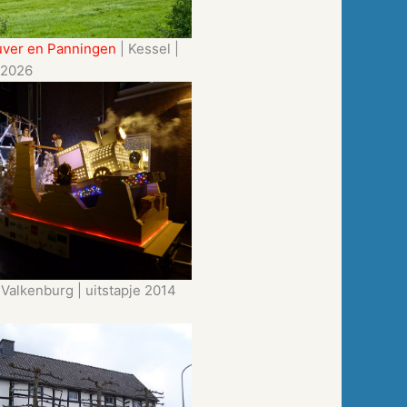
uver en Panningen
| Kessel |
 2026
 Valkenburg | uitstapje 2014