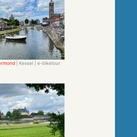
ermond
| Kessel | e-biketour