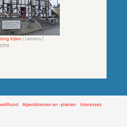
ing Vijlen
| Lemiers |
 2010
hweißhund
Alpenbloemen en -planten
Interesses