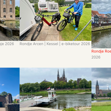
pje 2026
Rondje Arcen | Kessel | e-biketour 2026
Rondje Ro
2026