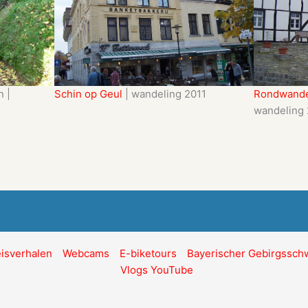
Schin op Geul
| wandeling 2011
Rondwandel
n |
wandeling
isverhalen
Webcams
E-biketours
Bayerischer Gebirgssc
Vlogs YouTube