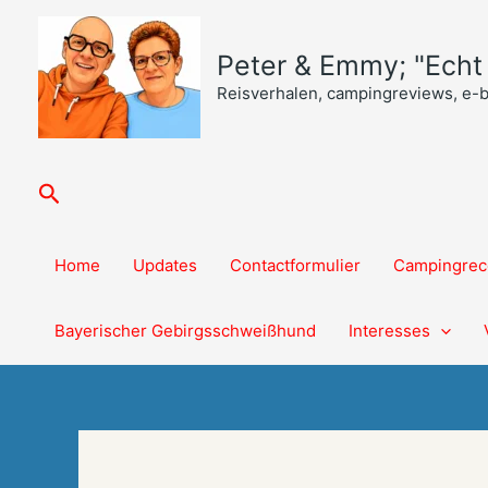
Ga
naar
Peter & Emmy; "Echt o
de
inhoud
Reisverhalen, campingreviews, e-
Zoeken
Home
Updates
Contactformulier
Campingrec
Bayerischer Gebirgsschweißhund
Interesses