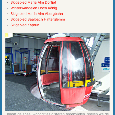
Skigebied Maria Alm Dorfjet
Winterwandelen Hoch König
Skigebied Maria Alm Abergbahn
Skigebied Saalbach Hinterglemm
Skigebied Kaprun
Omdat de sneeuwcondities gisteren tegenvielen, spelen we de