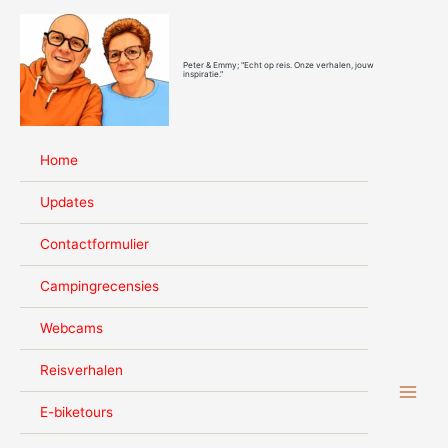
Ga
naar
de
Peter & Emmy; "Echt op reis. Onze verhalen, jouw
inhoud
inspiratie."
Home
Updates
Contactformulier
Campingrecensies
Webcams
Reisverhalen
E-biketours