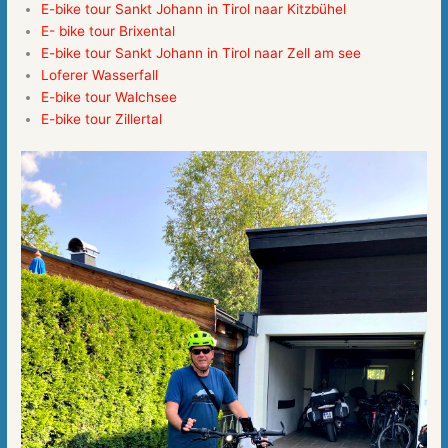
E-bike tour Sankt Johann in Tirol naar Kitzbühel
E- bike tour Brixental
E-bike tour Sankt Johann in Tirol naar Zell am see
Loferer Wasserfall
E-bike tour Walchsee
E-bike tour Zillertal