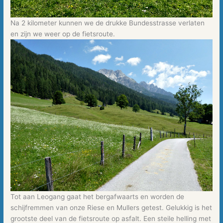
Na 2 kilometer kunnen we de drukke Bundesstrasse verlaten
en zijn we weer op de fietsroute.
Tot aan Leogang gaat het bergafwaarts en worden de
schijfremmen van onze Riese en Mullers getest. Gelukkig is het
grootste deel van de fietsroute op asfalt. Een steile helling met