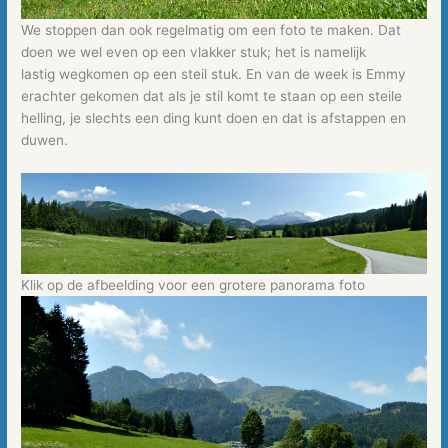
We stoppen dan ook regelmatig om een foto te maken. Dat
doen we wel even op een vlakker stuk; het is namelijk
lastig wegkomen op een steil stuk. En van de week is Emmy
erachter gekomen dat als je stil komt te staan op een steile
helling, je slechts een ding kunt doen en dat is afstappen en
duwen.
Klik op de afbeelding voor een grotere panorama foto