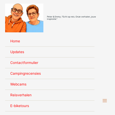
Ga
naar
de
Peter & Emmy; "Echt op reis. Onze verhalen, jouw
inhoud
inspiratie."
Home
Updates
Contactformulier
Campingrecensies
Webcams
Reisverhalen
E-biketours