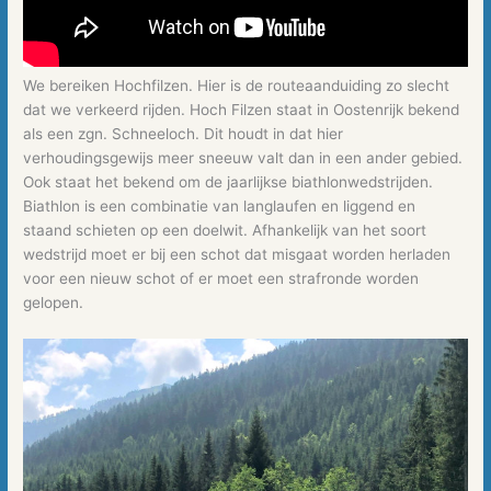
We bereiken Hochfilzen. Hier is de routeaanduiding zo slecht
dat we verkeerd rijden. Hoch Filzen staat in Oostenrijk bekend
als een zgn. Schneeloch. Dit houdt in dat hier
verhoudingsgewijs meer sneeuw valt dan in een ander gebied.
Ook staat het bekend om de jaarlijkse biathlonwedstrijden.
Biathlon is een combinatie van langlaufen en liggend en
staand schieten op een doelwit. Afhankelijk van het soort
wedstrijd moet er bij een schot dat misgaat worden herladen
voor een nieuw schot of er moet een strafronde worden
gelopen.