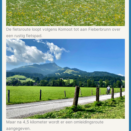
De fietsroute loopt volgens Komoot tot aan Fieberbrunn over
een rustig fietspad.
Maar na 4,5 kilometer wordt er een omleidingsroute
aangegeven.