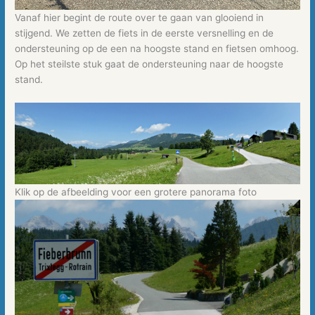
Vanaf hier begint de route over te gaan van glooiend in
stijgend. We zetten de fiets in de eerste versnelling en de
ondersteuning op de een na hoogste stand en fietsen omhoog.
Op het steilste stuk gaat de ondersteuning naar de hoogste
stand.
Klik op de afbeelding voor een grotere panorama foto