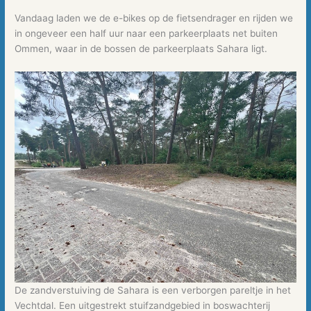
Vandaag laden we de e-bikes op de fietsendrager en rijden we
in ongeveer een half uur naar een parkeerplaats net buiten
Ommen, waar in de bossen de parkeerplaats Sahara ligt.
De zandverstuiving de Sahara is een verborgen pareltje in het
Vechtdal. Een uitgestrekt stuifzandgebied in boswachterij