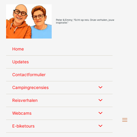
Ga
naar
de
Peter & Emmy; "Echt op reis. Onze verhalen, jouw
inhoud
inspiratie."
Home
Updates
Contactformulier
Campingrecensies
Reisverhalen
Webcams
E-biketours