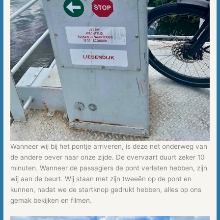
Wanneer wij bij het pontje arriveren, is deze net onderweg van
de andere oever naar onze zijde. De overvaart duurt zeker 10
minuten. Wanneer de passagiers de pont verlaten hebben, zijn
wij aan de beurt. Wij staan met zijn tweeën op de pont en
kunnen, nadat we de startknop gedrukt hebben, alles op ons
gemak bekijken en filmen.