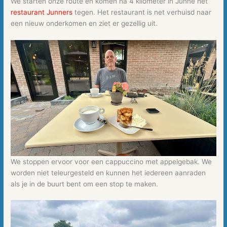
We starten onze route en komen na 4 kilometer in Junne het
restaurant Junners
tegen. Het restaurant is net verhuisd naar
een nieuw onderkomen en ziet er gezellig uit.
We stoppen ervoor voor een cappuccino met appelgebak. We
worden niet teleurgesteld en kunnen het iedereen aanraden
als je in de buurt bent om een stop te maken.