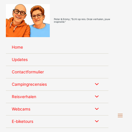
Ga
naar
de
Peter & Emmy; "Echt op reis. Onze verhalen, jouw
inhoud
inspiratie."
Home
Updates
Contactformulier
Campingrecensies
Reisverhalen
Webcams
E-biketours