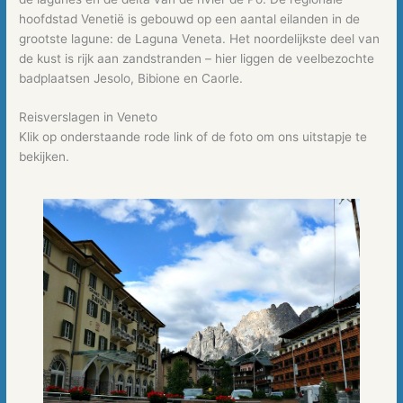
hoofdstad Venetië is gebouwd op een aantal eilanden in de
grootste lagune: de Laguna Veneta. Het noordelijkste deel van
de kust is rijk aan zandstranden – hier liggen de veelbezochte
badplaatsen Jesolo, Bibione en Caorle.
Reisverslagen in Veneto
Klik op onderstaande rode link of de foto om ons uitstapje te
bekijken.