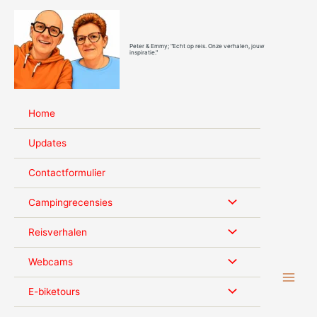
Ga
naar
de
Peter & Emmy; "Echt op reis. Onze verhalen, jouw
inhoud
inspiratie."
Home
Updates
Contactformulier
Campingrecensies
Reisverhalen
Webcams
E-biketours