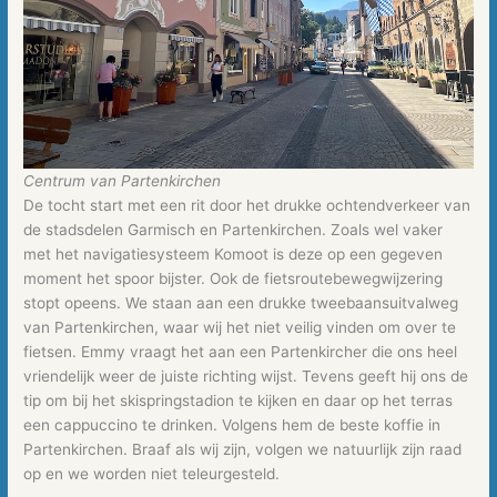
Centrum van Partenkirchen
De tocht start met een rit door het drukke ochtendverkeer van
de stadsdelen Garmisch en Partenkirchen. Zoals wel vaker
met het navigatiesysteem Komoot is deze op een gegeven
moment het spoor bijster. Ook de fietsroutebewegwijzering
stopt opeens. We staan aan een drukke tweebaansuitvalweg
van Partenkirchen, waar wij het niet veilig vinden om over te
fietsen. Emmy vraagt het aan een Partenkircher die ons heel
vriendelijk weer de juiste richting wijst. Tevens geeft hij ons de
tip om bij het skispringstadion te kijken en daar op het terras
een cappuccino te drinken. Volgens hem de beste koffie in
Partenkirchen. Braaf als wij zijn, volgen we natuurlijk zijn raad
op en we worden niet teleurgesteld.