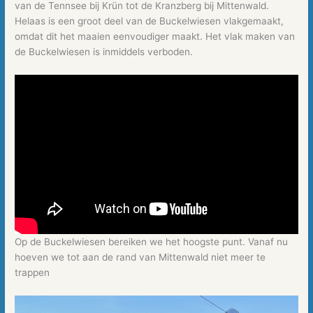
van de Tennsee bij Krün tot de Kranzberg bij Mittenwald.
Helaas is een groot deel van de Buckelwiesen vlakgemaakt,
omdat dit het maaien eenvoudiger maakt. Het vlak maken van
de Buckelwiesen is inmiddels verboden.
Op de Buckelwiesen bereiken we het hoogste punt. Vanaf nu
hoeven we tot aan de rand van Mittenwald niet meer te
trappen