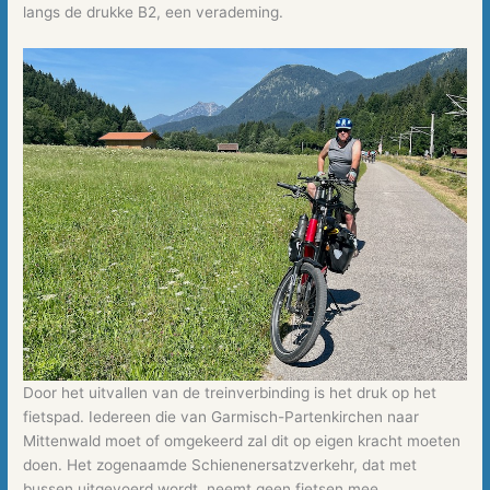
langs de drukke B2, een verademing.
Door het uitvallen van de treinverbinding is het druk op het
fietspad. Iedereen die van Garmisch-Partenkirchen naar
Mittenwald moet of omgekeerd zal dit op eigen kracht moeten
doen. Het zogenaamde Schienenersatzverkehr, dat met
bussen uitgevoerd wordt, neemt geen fietsen mee.