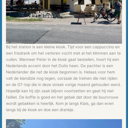
Bij het station is een kleine kiosk. Tijd voor een cappuccino en
een frisdrank om het verloren vocht met al het klimmen aan te
vullen. Wanneer Peter in de kiosk gaat bestellen, hoort hij een
Nederlands accent door het Duits heen. De pachter is een
Nederlander die net de kiosk begonnen is. Helaas voor hem
valt de klandizie nog tegen, oorzaak de treinen die niet rijden
en de G7-top die in deze streek vorige maand gehouden werd.
Hopelijk kan hij zijn zaak blijven voortzetten en gaat hij niet
failliet. De koffie is goed en het gebak dat door de buurvrouw
wordt gebakken is heerlijk. Kom je langs Klais, ga dan even
langs bij de kiosk en doe een drankje.