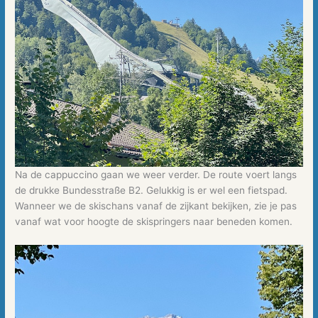
Na de cappuccino gaan we weer verder. De route voert langs
de drukke Bundesstraße B2. Gelukkig is er wel een fietspad.
Wanneer we de skischans vanaf de zijkant bekijken, zie je pas
vanaf wat voor hoogte de skispringers naar beneden komen.