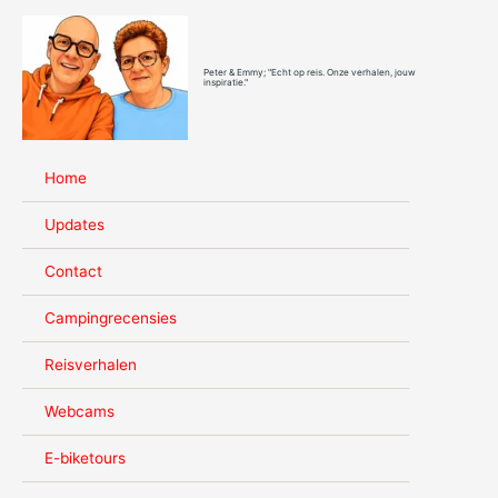
Ga
naar
de
Peter & Emmy; "Echt op reis. Onze verhalen, jouw
inhoud
inspiratie."
Home
Updates
Contact
Campingrecensies
Reisverhalen
Webcams
E-biketours