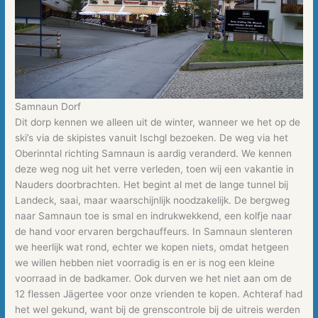
Samnaun Dorf
Dit dorp kennen we alleen uit de winter, wanneer we het op de
ski’s via de skipistes vanuit Ischgl bezoeken. De weg via het
Oberinntal richting Samnaun is aardig veranderd. We kennen
deze weg nog uit het verre verleden, toen wij een vakantie in
Nauders doorbrachten. Het begint al met de lange tunnel bij
Landeck, saai, maar waarschijnlijk noodzakelijk. De bergweg
naar Samnaun toe is smal en indrukwekkend, een kolfje naar
de hand voor ervaren bergchauffeurs. In Samnaun slenteren
we heerlijk wat rond, echter we kopen niets, omdat hetgeen
we willen hebben niet voorradig is en er is nog een kleine
voorraad in de badkamer. Ook durven we het niet aan om de
12 flessen Jägertee voor onze vrienden te kopen. Achteraf had
het wel gekund, want bij de grenscontrole bij de uitreis werden