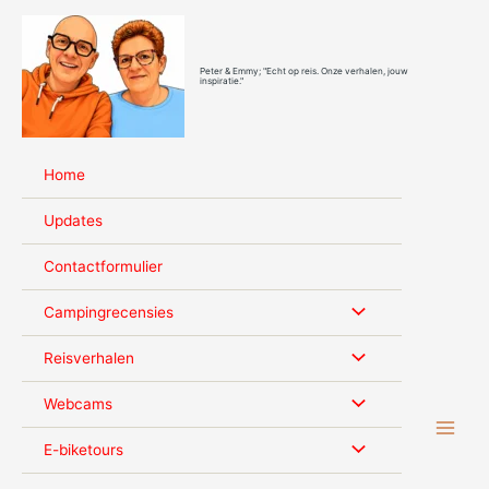
Ga
naar
de
Peter & Emmy; "Echt op reis. Onze verhalen, jouw
inhoud
inspiratie."
Home
Updates
Contactformulier
Campingrecensies
Reisverhalen
Webcams
E-biketours