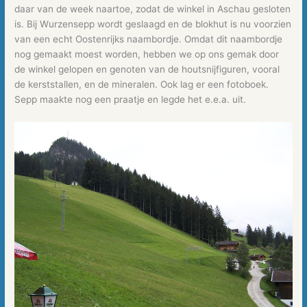
daar van de week naartoe, zodat de winkel in Aschau gesloten
is. Bij Wurzensepp wordt geslaagd en de blokhut is nu voorzien
van een echt Oostenrijks naambordje. Omdat dit naambordje
nog gemaakt moest worden, hebben we op ons gemak door
de winkel gelopen en genoten van de houtsnijfiguren, vooral
de kerststallen, en de mineralen. Ook lag er een fotoboek.
Sepp maakte nog een praatje en legde het e.e.a. uit.