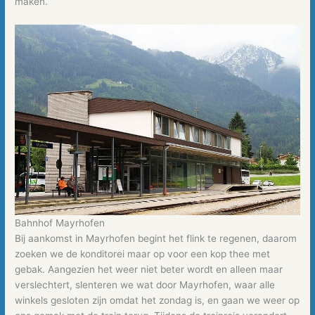
maken.
Bahnhof Mayrhofen
Bij aankomst in Mayrhofen begint het flink te regenen, daarom
zoeken we de konditorei maar op voor een kop thee met
gebak. Aangezien het weer niet beter wordt en alleen maar
verslechtert, slenteren we wat door Mayrhofen, waar alle
winkels gesloten zijn omdat het zondag is, en gaan we weer op