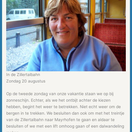
In de Zillertalbahn
Zondag 20 augustus
Op de tweede zondag van onze vakantie staan we op bij
zonneschijn. Echter, als we het ontbijt achter de kiezen
hebben, begint het weer te betrekken. Niet echt weer om de
bergen in te trekken. We besluiten dan ook om met het treintje
van de Zillertalbahn naar Mayrhofen te gaan en aldaar te
besluiten of we met een lift omhoog gaan of een dalwandeling