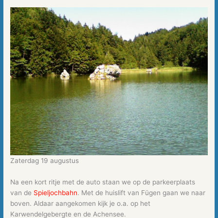
Zaterdag 19 augustus
Na een kort ritje met de auto staan we op de parkeerplaats
van de
Spieljochbahn
. Met de huislift van Fügen gaan we naar
boven. Aldaar aangekomen kijk je o.a. op het
Karwendelgebergte en de Achensee.