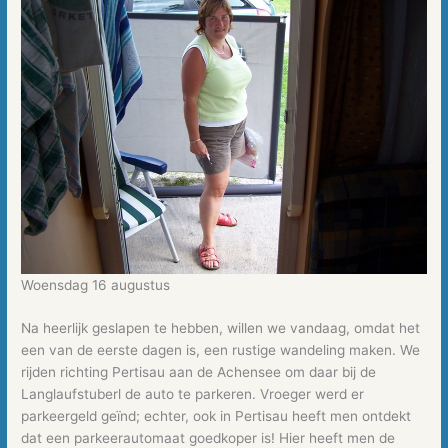
Woensdag 16 augustus
Na heerlijk geslapen te hebben, willen we vandaag, omdat het
een van de eerste dagen is, een rustige wandeling maken. We
rijden richting Pertisau aan de Achensee om daar bij de
Langlaufstuberl de auto te parkeren. Vroeger werd er
parkeergeld geïnd; echter, ook in Pertisau heeft men ontdekt
dat een parkeerautomaat goedkoper is! Hier heeft men de