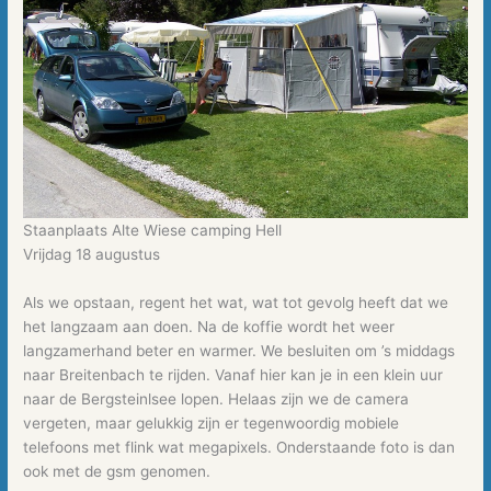
Staanplaats Alte Wiese camping Hell
Vrijdag 18 augustus
Als we opstaan, regent het wat, wat tot gevolg heeft dat we
het langzaam aan doen. Na de koffie wordt het weer
langzamerhand beter en warmer. We besluiten om ’s middags
naar Breitenbach te rijden. Vanaf hier kan je in een klein uur
naar de Bergsteinlsee lopen. Helaas zijn we de camera
vergeten, maar gelukkig zijn er tegenwoordig mobiele
telefoons met flink wat megapixels. Onderstaande foto is dan
ook met de gsm genomen.