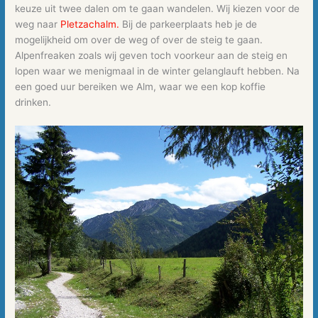
keuze uit twee dalen om te gaan wandelen. Wij kiezen voor de
weg naar
Pletzachalm.
Bij de parkeerplaats heb je de
mogelijkheid om over de weg of over de steig te gaan.
Alpenfreaken zoals wij geven toch voorkeur aan de steig en
lopen waar we menigmaal in de winter gelanglauft hebben. Na
een goed uur bereiken we Alm, waar we een kop koffie
drinken.