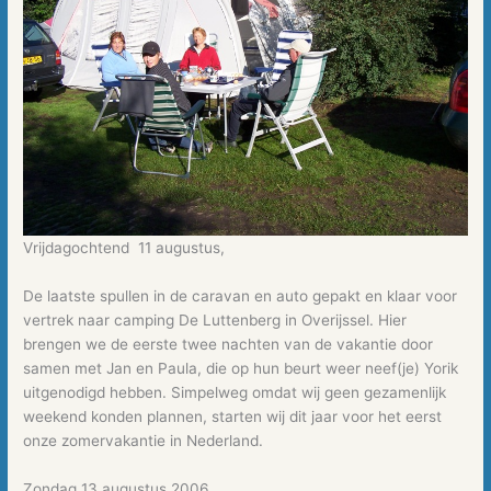
Vrijdagochtend 11 augustus,
De laatste spullen in de caravan en auto gepakt en klaar voor
vertrek naar camping De Luttenberg in Overijssel. Hier
brengen we de eerste twee nachten van de vakantie door
samen met Jan en Paula, die op hun beurt weer neef(je) Yorik
uitgenodigd hebben. Simpelweg omdat wij geen gezamenlijk
weekend konden plannen, starten wij dit jaar voor het eerst
onze zomervakantie in Nederland.
Zondag 13 augustus 2006