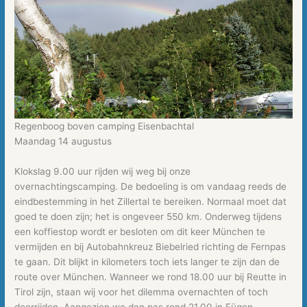
Regenboog boven camping Eisenbachtal
Maandag 14 augustus
Klokslag 9.00 uur rijden wij weg bij onze
overnachtingscamping. De bedoeling is om vandaag reeds de
eindbestemming in het Zillertal te bereiken. Normaal moet dat
goed te doen zijn; het is ongeveer 550 km. Onderweg tijdens
een koffiestop wordt er besloten om dit keer München te
vermijden en bij Autobahnkreuz Biebelried richting de Fernpas
te gaan. Dit blijkt in kilometers toch iets langer te zijn dan de
route over München. Wanneer we rond 18.00 uur bij Reutte in
Tirol zijn, staan wij voor het dilemma overnachten of toch
doorrijden. Aangezien we dan pas rond 21.00 in Fügen