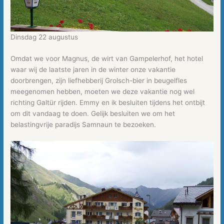
Dinsdag 22 augustus
Omdat we voor Magnus, de wirt van Gampelerhof, het hotel
waar wij de laatste jaren in de winter onze vakantie
doorbrengen, zijn liefhebberij Grolsch-bier in beugelfles
meegenomen hebben, moeten we deze vakantie nog wel
richting Galtür rijden. Emmy en ik besluiten tijdens het ontbijt
om dit vandaag te doen. Gelijk besluiten we om het
belastingvrije paradijs Samnaun te bezoeken.