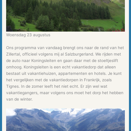
Woensdag 23 augustus
Ons programma van vandaag brengt ons naar de rand van het
Zillertal, officieel volgens mij al Salzburgerland. We rijden met
de auto naar Koningsleiten en gaan daar met de stoeltjeslift
omhoog. Koningsleiten is een echt vakantiedorp dat alleen
bestaat uit vakantiehuizen, appartementen en hotels. Je kunt
het vergelijken met de vakantiedorpen in Frankrijk, zoals
Tignes. In de zomer leeft het niet echt. Er zijn wel wat
vakantiegangers, maar volgens ons moet het dorp het hebben
van de winter.