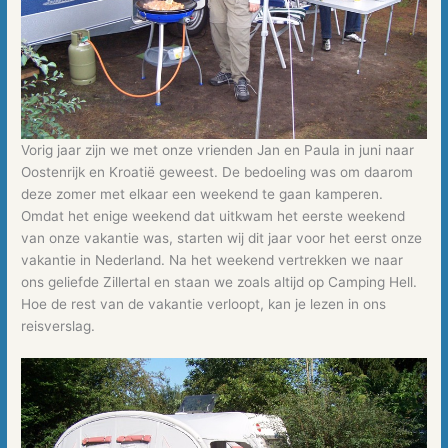
Vorig jaar zijn we met onze vrienden Jan en Paula in juni naar
Oostenrijk en Kroatië geweest. De bedoeling was om daarom
deze zomer met elkaar een weekend te gaan kamperen.
Omdat het enige weekend dat uitkwam het eerste weekend
van onze vakantie was, starten wij dit jaar voor het eerst onze
vakantie in Nederland. Na het weekend vertrekken we naar
ons geliefde Zillertal en staan we zoals altijd op Camping Hell.
Hoe de rest van de vakantie verloopt, kan je lezen in ons
reisverslag.