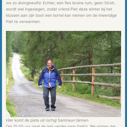
we zo doorgewuifd. Echter, een fles bruine rum, geen Stroh,
wordt wel ingeslagen, zodat vriend Piet deze winter bij het
klussen aan zijn boot een borrel kan nemen om de inwendige
Piet te verwarmen.
Hier komt de piste uit Ischgl Samnaun binnen
Om 15.00 uur gaat de reis verder naar Galtür. We wisten dat