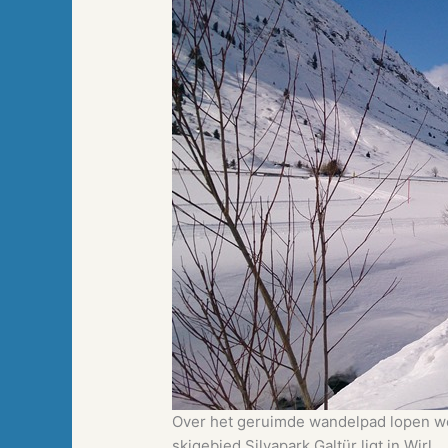
Over het geruimde wandelpad lopen we
skigebied Silvapark Galtür ligt in Wirl.