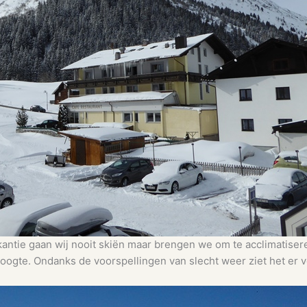
antie gaan wij nooit skiën maar brengen we om te acclimatiser
oogte. Ondanks de voorspellingen van slecht weer ziet het er v