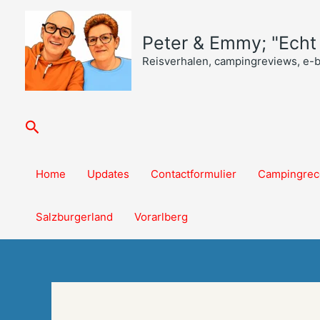
Ga
naar
Peter & Emmy; "Echt o
de
inhoud
Reisverhalen, campingreviews, e-
Zoeken
Home
Updates
Contactformulier
Campingrec
Salzburgerland
Vorarlberg