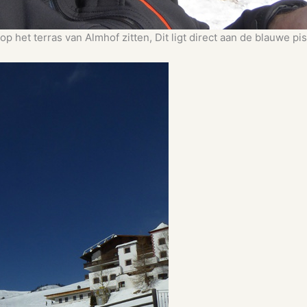
p het terras van Almhof zitten, Dit ligt direct aan de blauwe p