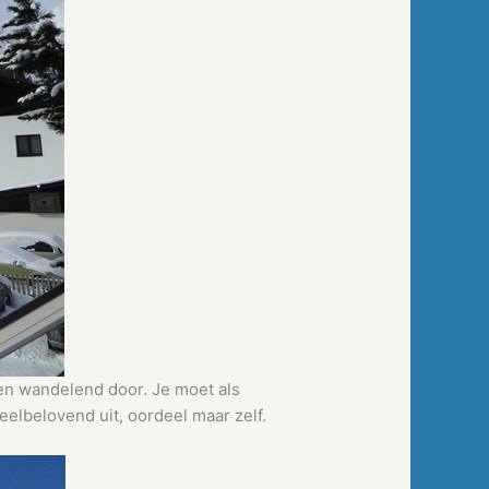
en wandelend door. Je moet als
eelbelovend uit, oordeel maar zelf.