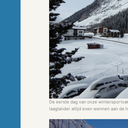
De eerste dag van onze wintersportvak
laaglander altijd even wennen aan de h