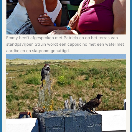
Emmy heeft afgesproken met Patricia en op het terras van
standpaviljoen Struin wordt een cappucino met een wafel met
aardbeien en slagroom genuttigd.