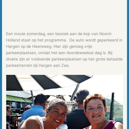
Een mooie zomerdag, een bezoek aan de kop van Noord-
Holland staat op het programma. De auto wordt geparkeerd in
Hargen op de Heereweg. Hier zijn genoeg vrije
parkeerplaatsen, omdat het een doordeweekse dag is. Bij
drukte zijn er voldoende parkeerplaatsen op het grote betaalde
parkeerterrein bij Hargen aan Zee.