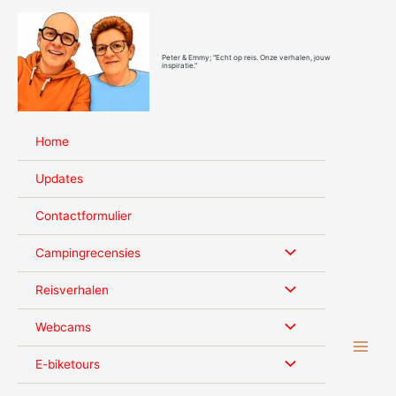
Ga
naar
de
Peter & Emmy; "Echt op reis. Onze verhalen, jouw
inhoud
inspiratie."
Home
Updates
Contactformulier
Campingrecensies
Reisverhalen
Webcams
E-biketours