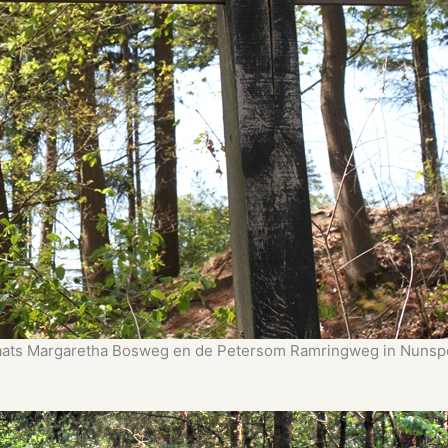
laats Margaretha Bosweg en de Petersom Ramringweg in Nunspe