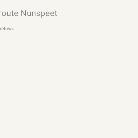
route Nunspeet
 Veluwe