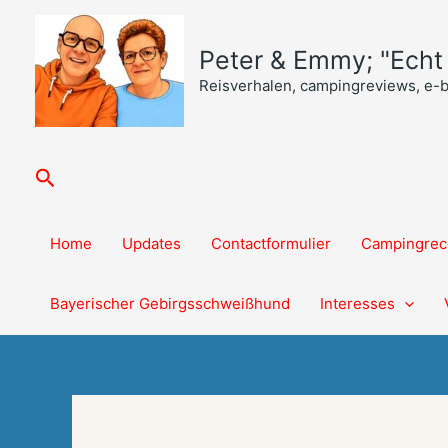
Ga
naar
Peter & Emmy; "Echt o
de
inhoud
Reisverhalen, campingreviews, e-
Zoeken
Home
Updates
Contactformulier
Campingrec
Bayerischer Gebirgsschweißhund
Interesses