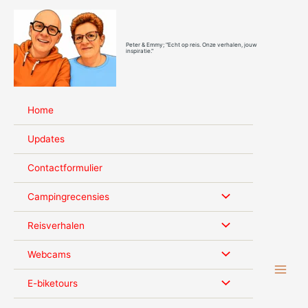
Ga
naar
de
Peter & Emmy; "Echt op reis. Onze verhalen, jouw
inhoud
inspiratie."
Home
Updates
Contactformulier
Campingrecensies
Reisverhalen
Webcams
E-biketours