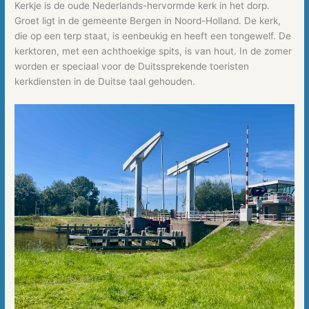
Kerkje is de oude Nederlands-hervormde kerk in het dorp.
Groet ligt in de gemeente Bergen in Noord-Holland. De kerk,
die op een terp staat, is eenbeukig en heeft een tongewelf. De
kerktoren, met een achthoekige spits, is van hout. In de zomer
worden er speciaal voor de Duitssprekende toeristen
kerkdiensten in de Duitse taal gehouden.