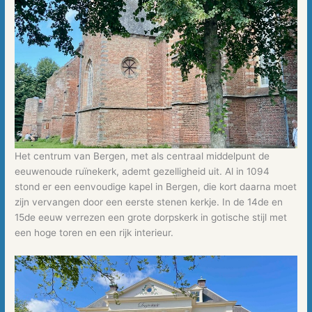
Het centrum van Bergen, met als centraal middelpunt de
eeuwenoude ruïnekerk, ademt gezelligheid uit. Al in 1094
stond er een eenvoudige kapel in Bergen, die kort daarna moet
zijn vervangen door een eerste stenen kerkje. In de 14de en
15de eeuw verrezen een grote dorpskerk in gotische stijl met
een hoge toren en een rijk interieur.