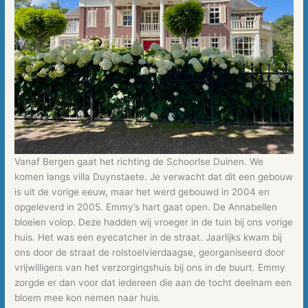
Vanaf Bergen gaat het richting de Schoorlse Duinen. We
komen langs villa Duynstaete. Je verwacht dat dit een gebouw
is uit de vorige eeuw, maar het werd gebouwd in 2004 en
opgeleverd in 2005. Emmy’s hart gaat open. De Annabellen
bloeien volop. Deze hadden wij vroeger in de tuin bij ons vorige
huis. Het was een eyecatcher in de straat. Jaarlijks kwam bij
ons door de straat de rolstoelvierdaagse, georganiseerd door
vrijwilligers van het verzorgingshuis bij ons in de buurt. Emmy
zorgde er dan voor dat iedereen die aan de tocht deelnam een
bloem mee kon nemen naar huis.