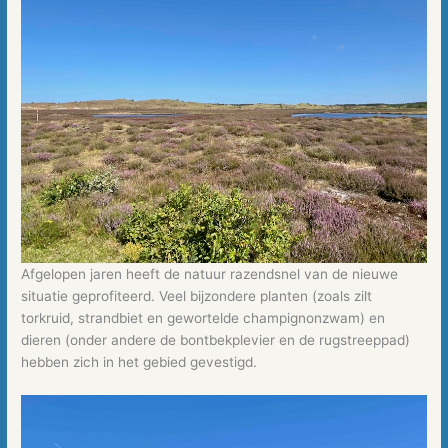
Afgelopen jaren heeft de natuur razendsnel van de nieuwe
situatie geprofiteerd. Veel bijzondere planten (zoals zilt
torkruid, strandbiet en gewortelde champignonzwam) en
dieren (onder andere de bontbekplevier en de rugstreeppad)
hebben zich in het gebied gevestigd.