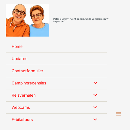
Ga
naar
de
Peter & Emmy; "Echt op reis. Onze verhalen, jouw
inhoud
inspiratie."
Home
Updates
Contactformulier
Campingrecensies
Reisverhalen
Webcams
E-biketours