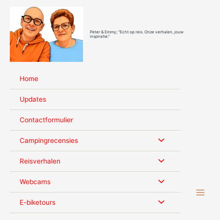
Ga
naar
de
Peter & Emmy; "Echt op reis. Onze verhalen, jouw
inhoud
inspiratie."
Home
Updates
Contactformulier
Campingrecensies
Reisverhalen
Webcams
E-biketours