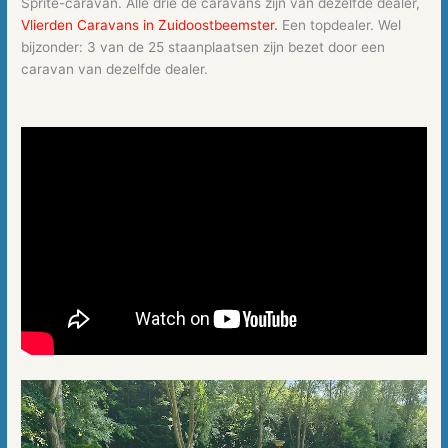
Sprite-caravan. Alle drie de caravans zijn van dezelfde dealer,
Vlierden Caravans in Zuidoostbeemster.
Een topdealer. Wel
bijzonder: 3 van de 25 staanplaatsen zijn bezet door een
caravan van dezelfde dealer.