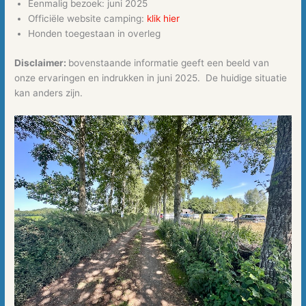
Eenmalig bezoek: juni 2025
Officiële website camping:
klik hier
Honden toegestaan in overleg
Disclaimer:
bovenstaande informatie geeft een beeld van
onze ervaringen en indrukken in juni 2025. De huidige situatie
kan anders zijn.