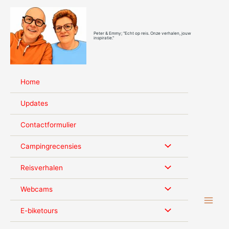
Ga
naar
de
Peter & Emmy; "Echt op reis. Onze verhalen, jouw
inhoud
inspiratie."
Home
Updates
Contactformulier
Campingrecensies
Reisverhalen
Webcams
E-biketours