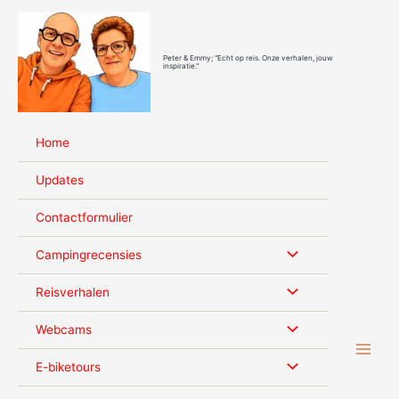
Ga
naar
de
Peter & Emmy; "Echt op reis. Onze verhalen, jouw
inhoud
inspiratie."
Home
Updates
Contactformulier
Campingrecensies
Reisverhalen
Webcams
E-biketours