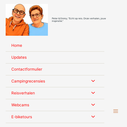
Ga
naar
de
Peter & Emmy; "Echt op reis. Onze verhalen, jouw
inhoud
inspiratie."
Home
Updates
Contactformulier
Campingrecensies
Reisverhalen
Webcams
E-biketours