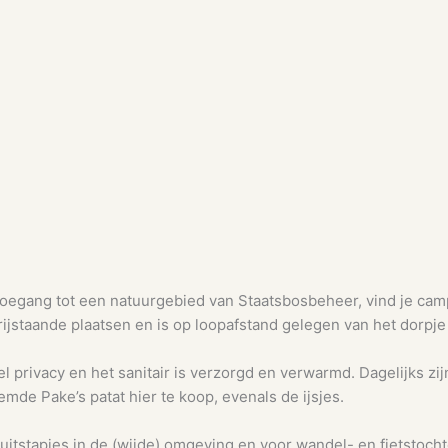
 toegang tot een natuurgebied van Staatsbosbeheer, vind je ca
vrijstaande plaatsen en is op loopafstand gelegen van het dorp
 privacy en het sanitair is verzorgd en verwarmd. Dagelijks zijn
emde Pake’s patat hier te koop, evenals de ijsjes.
uitstapjes in de (wijde) omgeving en voor wandel- en fietstocht