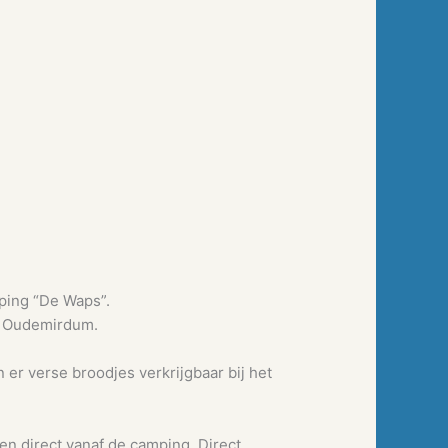
mping “De Waps”.
je Oudemirdum.
 er verse broodjes verkrijgbaar bij het
en direct vanaf de camping. Direct