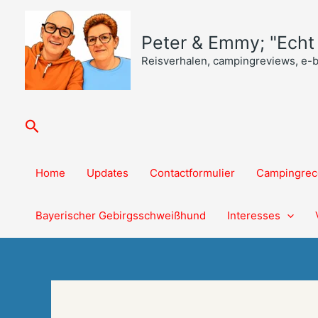
Ga
naar
Peter & Emmy; "Echt o
de
inhoud
Reisverhalen, campingreviews, e-
Zoeken
Home
Updates
Contactformulier
Campingrec
Bayerischer Gebirgsschweißhund
Interesses