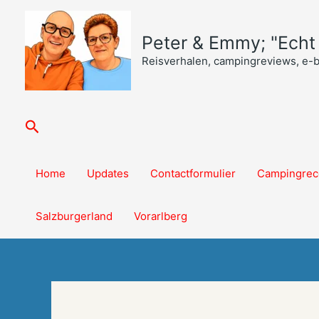
Ga
naar
Peter & Emmy; "Echt o
de
inhoud
Reisverhalen, campingreviews, e-
Zoeken
Home
Updates
Contactformulier
Campingrec
Salzburgerland
Vorarlberg