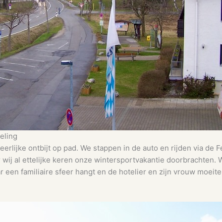
eling
rlijke ontbijt op pad. We stappen in de auto en rijden via de 
aar wij al ettelijke keren onze wintersportvakantie doorbrachten. 
 een familiaire sfeer hangt en de hotelier en zijn vrouw moeit