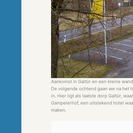
Aankomst in Galtür en een kleine wand
De volgende ochtend gaan we na het hee
in. Hier ligt als laatste dorp Galtür, w
Gampelerhof, een uitstekend hotel waar
maken.