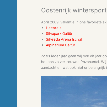
Oostenrijk winterspor
April 2009: vakantie in ons favoriete s
Heenreis
Silvapark Galtür
Silvretta Arena Ischgl
Alpinarium Galtür
Zoals ieder jaar gaan wij ook dit jaar o
het ons zo vertrouwde Paznauntal. Wij v
aandacht en wat ook niet onbelangrijk 