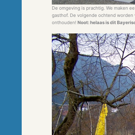
De omgeving is prachtig. We maken een
gasthof. De volgende ochtend worden we
onthouden!
Noot: helaas is dit Bayer