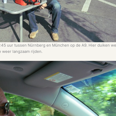
:45 uur tussen Nürnberg en München op de A9. Hier duiken we v
e weer langzaam rijden.