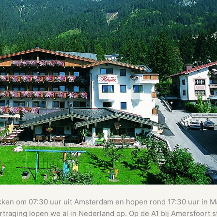
ken om 07:30 uur uit Amsterdam en hopen rond 17:30 uur in Ma
ertraging lopen we al in Nederland op. Op de A1 bij Amersfoort 