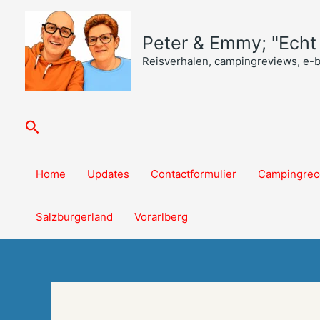
Ga
naar
Peter & Emmy; "Echt o
de
inhoud
Reisverhalen, campingreviews, e-
Zoeken
Home
Updates
Contactformulier
Campingrec
Salzburgerland
Vorarlberg