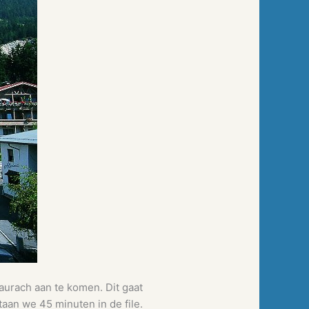
urach aan te komen. Dit gaat
staan we 45 minuten in de file.