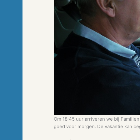
Om 18:45 uur arriveren we bij Familien
goed voor morgen. De vakantie kan be