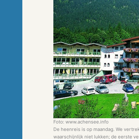
Foto: www.achensee.info
De heenreis is op maandag. We vertrek
waarschijnlijk niet lukken; de eerste v