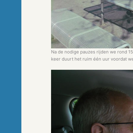
Na de nodige pauzes rijden we rond 15
keer duurt het ruim één uur voordat w