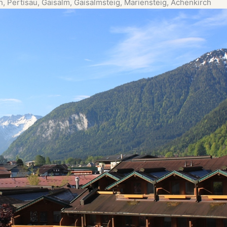
 Pertisau, Gaisalm, Gaisalmsteig, Mariensteig, Achenkirch