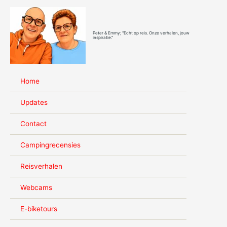
Ga
naar
de
Peter & Emmy; "Echt op reis. Onze verhalen, jouw
inhoud
inspiratie."
Home
Updates
Contact
Campingrecensies
Reisverhalen
Webcams
E-biketours