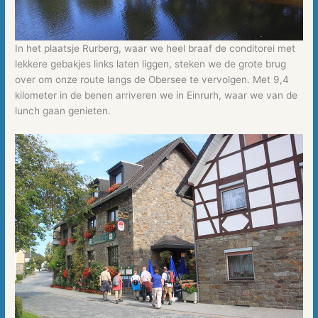
In het plaatsje Rurberg, waar we heel braaf de conditorei met
lekkere gebakjes links laten liggen, steken we de grote brug
over om onze route langs de Obersee te vervolgen. Met 9,4
kilometer in de benen arriveren we in Einrurh, waar we van de
lunch gaan genieten.