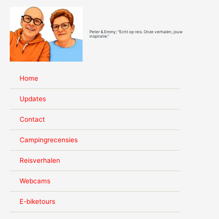
Ga
naar
de
Peter & Emmy; "Echt op reis. Onze verhalen, jouw
inhoud
inspiratie."
Home
Updates
Contact
Campingrecensies
Reisverhalen
Webcams
E-biketours