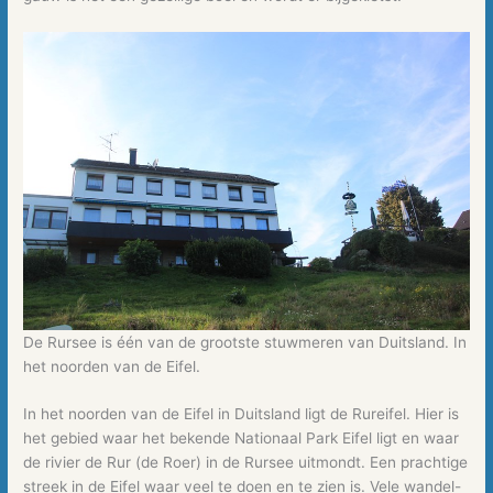
De Rursee is één van de grootste stuwmeren van Duitsland. In
het noorden van de Eifel.
In het noorden van de Eifel in Duitsland ligt de Rureifel. Hier is
het gebied waar het bekende Nationaal Park Eifel ligt en waar
de rivier de Rur (de Roer) in de Rursee uitmondt. Een prachtige
streek in de Eifel waar veel te doen en te zien is. Vele wandel-