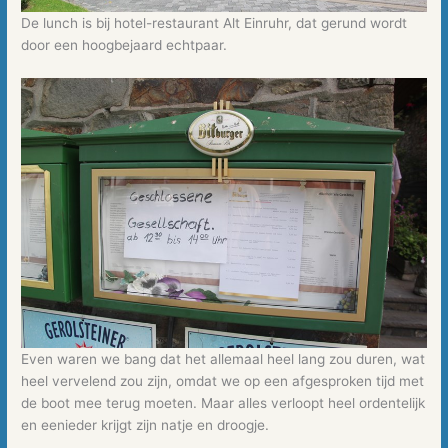
De lunch is bij hotel-restaurant Alt Einruhr, dat gerund wordt
door een hoogbejaard echtpaar.
Even waren we bang dat het allemaal heel lang zou duren, wat
heel vervelend zou zijn, omdat we op een afgesproken tijd met
de boot mee terug moeten. Maar alles verloopt heel ordentelijk
en eenieder krijgt zijn natje en droogje.