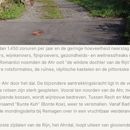
 dan 1.450 zonuren per jaar en de geringe hoeveelheid neerslag
rs, wijnkenners, fijnproevers, gezondheids- en wellnessfreaks 
Romantici noemden de Ahr ooit “de wildste dochter van de Rijn”
re rotsformaties, de ruïnes, idyllische kastelen en de pittoreske
 Ahr door het dal. De bijzondere aantrekkingskracht ligt in de v
 rotsen zijn sterk gespleten. Vooral ten noorden van de Ahr, m
ijzende bossen, wordt wijnbouw bedreven. Tussen Rech en Mari
genaamd “Bunte Kuh” (Bonte Koe), weer te versmallen. Vanaf Ba
 de mondingsdelta bij Remagen over in een vruchtbaar weidela
ste zijdalen van de Rijn, het Ahrdal, loopt uiteen van glooiend