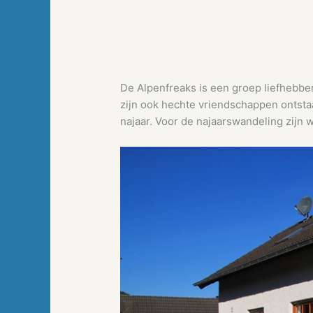
De Alpenfreaks is een groep liefhebber
zijn ook hechte vriendschappen ontstaa
najaar. Voor de najaarswandeling zijn w