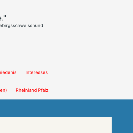
."
 Gebirgsschweisshund
iedenis
Interesses
len)
Rheinland Pfalz