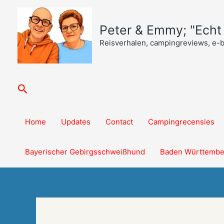
Ga
naar
Peter & Emmy; "Echt o
de
inhoud
Reisverhalen, campingreviews, e-
Zoeken
Home
Updates
Contact
Campingrecensies
Bayerischer Gebirgsschweißhund
Baden Württembe