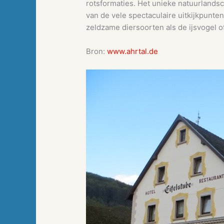
rotsformaties. Het unieke natuurlandsc
van de vele spectaculaire uitkijkpunten
zeldzame diersoorten als de ijsvogel of
Bron:
www.ahrtal.de