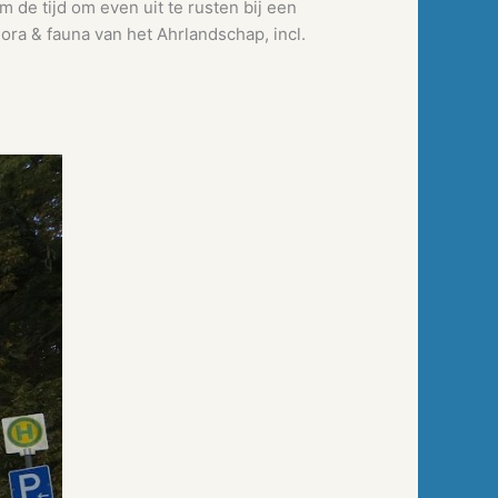
de tijd om even uit te rusten bij een
lora & fauna van het Ahrlandschap, incl.