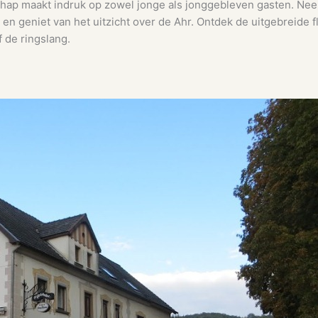
hap maakt indruk op zowel jonge als jonggebleven gasten. Neem 
 en geniet van het uitzicht over de Ahr. Ontdek de uitgebreide f
 de ringslang.