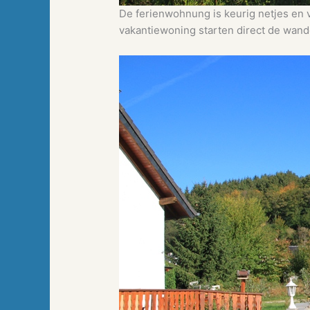
De ferienwohnung is keurig netjes en v
vakantiewoning starten direct de wand